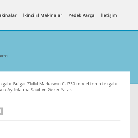
akinalar
İkinci El Makinalar
Yedek Parça
İletişim
Torna
zgahı. Bulgar ZMM Markasının CU730 model torna tezgahı.
ayna Aydınlatma Sabit ve Gezer Yatak